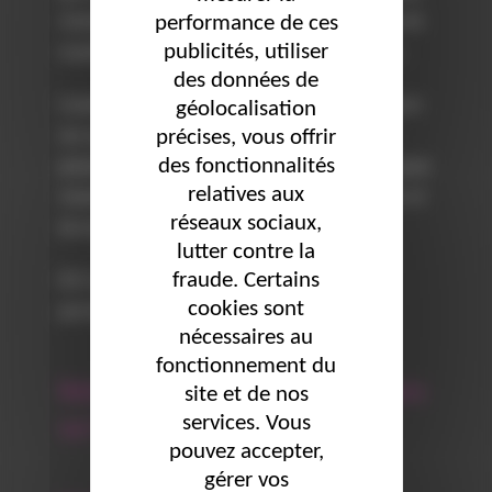
performance de ces
réunion) si nécessaire mais aussi exprimez-vous de
publicités, utiliser
manière calme en privilégiant l’emploi du « je ».
des données de
Canaliser ses émotions permet en plus d’améliorer
géolocalisation
précises, vous offrir
ses capacités professionnelles. Mais attention :
des fonctionnalités
plusieurs semaines voire mois sont nécessaires pour
relatives aux
réussir ce travail. Il convient alors de persévérer et
réseaux sociaux,
de ne pas se décourager dans cet exercice.
lutter contre la
fraude. Certains
DG Conseils vous propose une formation vous
cookies sont
permettant de gérer vos émotions.
nécessaires au
fonctionnement du
Retrouvez toutes nos publications
site et de nos
services. Vous
sur les réseaux sociaux !
pouvez accepter,
gérer vos