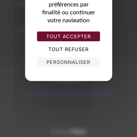
Facebook
préférences par
finalité ou continuer
votre navigation
sans accepter.
Linkedin
TOUT ACCEPTER
TOUT REFUSER
PERSONNALISER
ÉTIQUETTES
communication
,
efficacité professionnelle
AUTEUR DE LA PUBLICATION
Marie
Écrit par