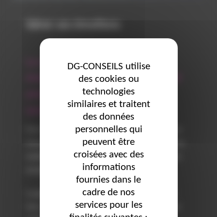
Gérer ses émotions
La colère ou la joie sont des
DG-CONSEILS utilise
émotions que tout professionnel
des cookies ou
technologies
peut ressentir au travail au
similaires et traitent
quotidien.
des données
personnelles qui
Face à elles, il est parfois compliqué de ne pas se
peuvent être
laisser envahir. Comment réagir ? Quelles sont les
croisées avec des
solutions permettant de gérer et de canaliser ses
informations
émotions ?
fournies dans le
cadre de nos
La gestion des émotions au travail demande de
services pour les
faire un travail sur soi-même. Se connaître est le