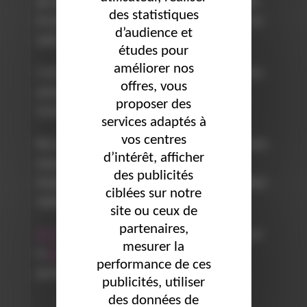
par exemple, les softs skills permettent de mettre
des statistiques
en avant vos valeurs et vos compétences face à un
d’audience et
autre candidat.
études pour
améliorer nos
C’est celles qui, aujourd’hui, valorisent l’entreprise
offres, vous
puisqu’elles représentent son patrimoine
proposer des
immatériel lorsque vous y travaillez.
services adaptés à
vos centres
Nos soft skills nous permettent d’être aligné(e) avec
d’intérêt, afficher
nous-même et donc d’être plus performant au
des publicités
travail lorsque notre entreprise possède les mêmes
ciblées sur notre
valeurs.
site ou ceux de
partenaires,
DG Conseils
vous accompagne dans l’évaluation et
mesurer la
le
développement
de vos soft skills pour vous
performance de ces
permettre de vous retrouver.
publicités, utiliser
des données de