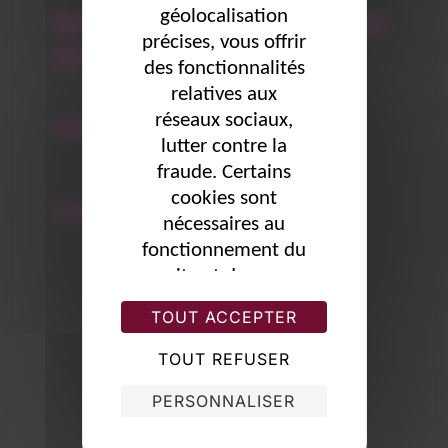
géolocalisation
Retrouvez toutes nos publications
précises, vous offrir
sur les réseaux sociaux !
des fonctionnalités
relatives aux
réseaux sociaux,
Facebook
lutter contre la
fraude. Certains
cookies sont
Linkedin
nécessaires au
fonctionnement du
site et de nos
services. Vous
TOUT ACCEPTER
pouvez accepter,
gérer vos
TOUT REFUSER
préférences par
ÉTIQUETTES
PERSONNALISER
finalité ou continuer
efficacité professionnelle
votre navigation