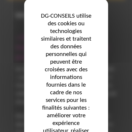
Les soft skills
DG-CONSEILS utilise
des cookies ou
technologies
« En quoi mes softs skills sont
similaires et traitent
des données
importantes dans mon parcours
personnelles qui
professionnel ? »
peuvent être
croisées avec des
Les soft skills ou compétences « comportementales
informations
» sont des compétences qui ne s’apprennent pas à
fournies dans le
l’école mais se développent car essentielles à tout
cadre de nos
métier. Parmi celles-ci on peut retrouver la capacité
services pour les
d’écoute, la flexibilité, la créativité…
finalités suivantes :
améliorer votre
Elles amènent une compétence et une différence
expérience
dans votre travail. Lors d’un entretien d’embauche
utilisateur, réaliser