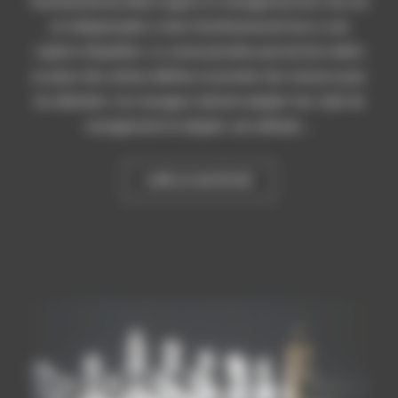
fonctionnement Notre apport Le management de crise est
un indispensable à votre fonctionnement face à une
rupture d’équilibre. La communication permet de mettre
en place des actions définies et prendre des mesures pour
les atteindre. Les managers doivent adapter leur style de
management et adopter une attitude …
« LE MANAGEMENT DE C
LIRE LA SUITE DE