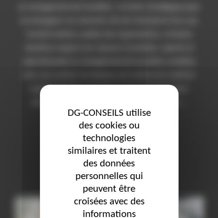
Le management de transition : un levier stratégique pour
accompagner les moments clés de l’entreprise Face aux
transformations rapides des organisations, certaines
situations exigent une réponse immédiate, experte et
opérationnelle.Le management de transition constitue
alors une solution stratégique permettant de mobiliser
rapidement des compétences de haut niveau pour
sécuriser une période sensible. Le manager de …
DG-CONSEILS utilise
des cookies ou
« LE MANAGEMENT DE T
LIRE LA SUITE DE
technologies
similaires et traitent
des données
personnelles qui
peuvent être
croisées avec des
informations