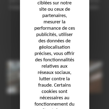
pour accompagner les managers quant aux éléments de
ciblées sur notre
langage à utiliser pour communiquer avec leurs équipes,
site ou ceux de
encourager …
partenaires,
mesurer la
performance de ces
« COMMUNICATION INTE
LIRE LA SUITE DE
publicités, utiliser
des données de
géolocalisation
précises, vous offrir
des fonctionnalités
relatives aux
réseaux sociaux,
lutter contre la
fraude. Certains
cookies sont
nécessaires au
fonctionnement du
La communication interne