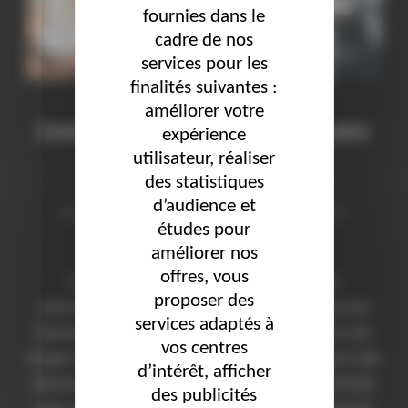
fournies dans le
cadre de nos
services pour les
finalités suivantes :
améliorer votre
Communication interne : partenaire
expérience
utilisateur, réaliser
des RH
des statistiques
d’audience et
Publié
par
Marie
Actualités
13 juillet 2021
Les
études pour
le
commentaires sont désactivés.
améliorer nos
offres, vous
Communication interne, partenaire des RH La
proposer des
communication interne, le partenaire de vos ressources
services adaptés à
humaines; La fonction RH se détache de plus en plus des
vos centres
uniques taches administratives pour devenir partenaire des
d’intérêt, afficher
décisions stratégiques. Les responsables RH sont sollicités
des publicités