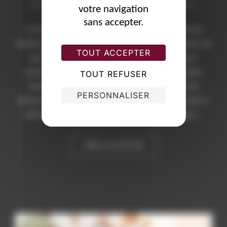
le
février 2026
Les commentaires sont désactivés.
votre navigation
sans accepter.
Le tutorat et l’accompagnement pour l’intégration du
handicap en entreprise Pourquoi le tutorat est un levier clé
TOUT ACCEPTER
pour l’inclusion professionnelle L’intégration d’une
personne en situation de handicap constitue un enjeu
TOUT REFUSER
stratégique pour les entreprises engagées dans une
PERSONNALISER
démarche d’inclusion et de responsabilité sociale. Que ce
soit lors d’une prise de poste, d’un retour après une …
« LE TUTORAT ET L’AC
LIRE LA SUITE DE