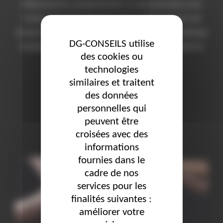
influencent les comportements, la communication et la
relation aux autres. Pourtant, elles restent souvent mal
comprises dans le monde professionnel. Pour de nombreux
DG-CONSEILS utilise
employeurs et managers, l’intégration des personnes en
des cookies ou
situation de handicap …
technologies
similaires et traitent
« COMPRENDRE LES AU
LIRE LA SUITE DE
des données
personnelles qui
peuvent être
croisées avec des
informations
fournies dans le
cadre de nos
services pour les
finalités suivantes :
améliorer votre