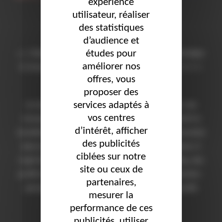
expérience
utilisateur, réaliser
Le marketing inclusif
des statistiques
d’audience et
études pour
par
Delphine
Actualités
,
Inclusion & Handicap
,
Stratégie
améliorer nos
Publié
& Gouvernance
17 février 2026
Les commentaires
offres, vous
le
sont désactivés.
proposer des
services adaptés à
Le marketing inclusif : un levier stratégique pour une
vos centres
marque responsable Définition du marketing inclusif Le
d’intérêt, afficher
marketing inclusif consiste à intégrer la diversité humaine
des publicités
dans la stratégie de communication d’une entreprise. Il
ciblées sur notre
s’agit de représenter, dans les campagnes marketing, des
site ou ceux de
profils historiquement sous-représentés ou marginalisés :
partenaires,
personnes en situation de handicap, minorités, profils
mesurer la
atypiques, morphologies …
performance de ces
publicités, utiliser