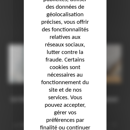
« LE MARKETING INCLUS
LIRE LA SUITE DE
des données de
géolocalisation
précises, vous offrir
des fonctionnalités
relatives aux
réseaux sociaux,
lutter contre la
fraude. Certains
cookies sont
nécessaires au
fonctionnement du
site et de nos
services. Vous
Le tutorat et l’accompagnement pour
pouvez accepter,
l’intégration du handicap
gérer vos
préférences par
Publié
par
Delphine
Actualités
,
Inclusion & Handicap
17
finalité ou continuer